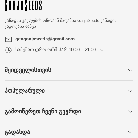
კანაფის კაკლების ონლაინ-მაღაზია
GanjaSeeds კანაფის
კაკლების ბანკი
geoganjaseeds@gmail.com
სამუშაო დრო
ორშ-პარ 10:00 – 21:00
ᲛᲧᲘᲓᲕᲔᲚᲘᲡᲗᲕᲘᲡ
ᲞᲝᲞᲣᲚᲐᲠᲣᲚᲘ
ᲒᲐᲛᲝᲘᲬᲔᲠᲔᲗ ᲩᲕᲔᲜᲘ ᲒᲕᲔᲠᲓᲘ
ᲒᲐᲓᲐᲮᲓᲐ