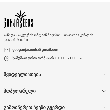
კანაფის კაკლების ონლაინ-მაღაზია
GanjaSeeds კანაფის
კაკლების ბანკი
geoganjaseeds@gmail.com
სამუშაო დრო
ორშ-პარ 10:00 – 21:00
ᲛᲧᲘᲓᲕᲔᲚᲘᲡᲗᲕᲘᲡ
ᲞᲝᲞᲣᲚᲐᲠᲣᲚᲘ
ᲒᲐᲛᲝᲘᲬᲔᲠᲔᲗ ᲩᲕᲔᲜᲘ ᲒᲕᲔᲠᲓᲘ