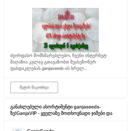
ძვირფასო მომხმარებლებო, ჩვენი ინტერნეტ-
მაღაზია კვლავ გთავაზობთ შუასეზონურ
ფასდაკლებას ganjaseeds-ის სრულ...
ᲛᲔᲢᲘᲡ ᲬᲐᲙᲘᲗᲮᲕᲐ
განახლებული ასორტიმენტი ganjaseeds-
ზე!GanjaVIP - ყველაზე მოთხოვნადი ჯიშები და
სხვა მრავალი სიახლე!