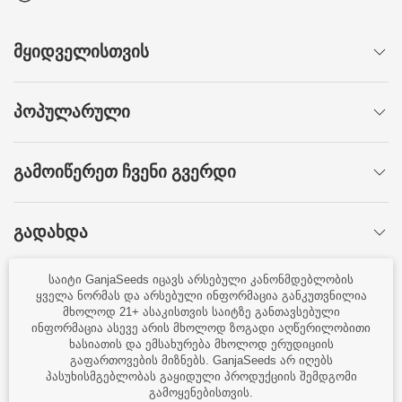
ᲛᲧᲘᲓᲕᲔᲚᲘᲡᲗᲕᲘᲡ
ᲞᲝᲞᲣᲚᲐᲠᲣᲚᲘ
ᲒᲐᲛᲝᲘᲬᲔᲠᲔᲗ ᲩᲕᲔᲜᲘ ᲒᲕᲔᲠᲓᲘ
ᲒᲐᲓᲐᲮᲓᲐ
საიტი GanjaSeeds იცავს არსებული კანონმდებლობის
ᲨᲔᲘᲢᲧᲔᲗ ᲞᲘᲠᲕᲔᲚᲛᲐ!
ყველა ნორმას და არსებული ინფორმაცია განკუთვნილია
მხოლოდ 21+ ასაკისთვის საიტზე განთავსებული
ინფორმაცია ასევე არის მხოლოდ ზოგადი აღწერილობითი
ხასიათის და ემსახურება მხოლოდ ერუდიციის
სახლი
დაკაშირება
ხელშეკრულება
სიახლეები
გაფართოვების მიზნებს. GanjaSeeds არ იღებს
პასუხისმგებლობას გაყიდული პროდუქციის შემდგომი
→
მაღაზია 🌾 GanjaSeeds
გარანტია ⭐ 100%
გამოყენებისთვის.