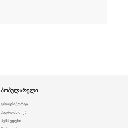
ᲞᲝᲞᲣᲚᲐᲠᲣᲚᲘ
გროურეპორტი
ჰიდროპონიკა
ჰემპ ედენი