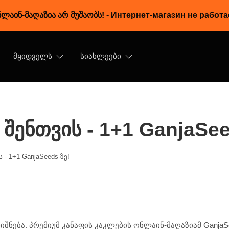
ლაინ-მაღაზია არ მუშაობს!
-
Интернет-магазин не работа
ᲛᲧᲘᲓᲕᲔᲚᲡ
ᲡᲘᲐᲮᲚᲔᲔᲑᲘ
ენთვის - 1+1 GanjaSee
- 1+1 GanjaSeeds-ზე!
შნება. პრემიუმ კანაფის კაკლების ონლაინ-მაღაზიამ Ganja