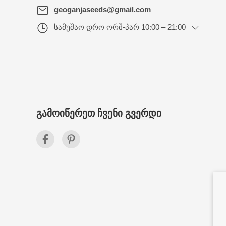
geoganjaseeds@gmail.com
სამუშაო დრო
ორშ-პარ 10:00 – 21:00
ᲒᲐᲛᲝᲘᲬᲔᲠᲔᲗ ᲩᲕᲔᲜᲘ ᲒᲕᲔᲠᲓᲘ