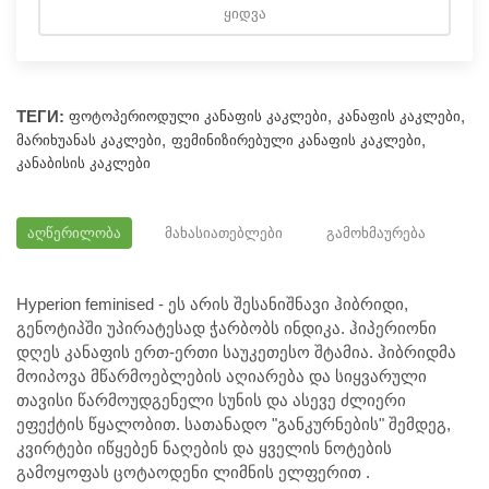
ᲧᲘᲓᲕᲐ
ТЕГИ:
,
,
ᲤᲝᲢᲝᲞᲔᲠᲘᲝᲓᲣᲚᲘ ᲙᲐᲜᲐᲤᲘᲡ ᲙᲐᲙᲚᲔᲑᲘ
ᲙᲐᲜᲐᲤᲘᲡ ᲙᲐᲙᲚᲔᲑᲘ
,
,
ᲛᲐᲠᲘᲮᲣᲐᲜᲐᲡ ᲙᲐᲙᲚᲔᲑᲘ
ᲤᲔᲛᲘᲜᲘᲖᲘᲠᲔᲑᲣᲚᲘ ᲙᲐᲜᲐᲤᲘᲡ ᲙᲐᲙᲚᲔᲑᲘ
ᲙᲐᲜᲐᲑᲘᲡᲘᲡ ᲙᲐᲙᲚᲔᲑᲘ
ᲐᲦᲬᲔᲠᲘᲚᲝᲑᲐ
ᲛᲐᲮᲐᲡᲘᲐᲗᲔᲑᲚᲔᲑᲘ
ᲒᲐᲛᲝᲮᲛᲐᲣᲠᲔᲑᲐ
Hyperion feminised - ეს არის შესანიშნავი ჰიბრიდი,
გენოტიპში უპირატესად ჭარბობს ინდიკა. ჰიპერიონი
დღეს კანაფის ერთ-ერთი საუკეთესო შტამია. ჰიბრიდმა
მოიპოვა მწარმოებლების აღიარება და სიყვარული
თავისი წარმოუდგენელი სუნის და ასევე ძლიერი
ეფექტის წყალობით. სათანადო "განკურნების" შემდეგ,
კვირტები იწყებენ ნაღების და ყველის ნოტების
გამოყოფას ცოტაოდენი ლიმნის ელფერით .