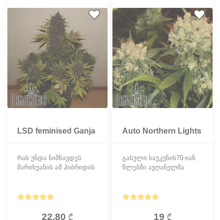
LSD feminised Ganja
Auto Northern Lights
Seeds
feminised Ganja
Seeds
რას უნდა ნიშნავდეს
გასული საუკუნის70-იან
მარიხუანის ამ ჰიბრიდის
წლებში ავღანელმა
მოკლე და მჟღერადი
გენეტიკოსებმა მთელს
სახელწოდება LSD? იგი
მსოფლიოს აჩუქეს
მიუთითებს მარიხუანის
მარიხუანის
შტამს, რომელიც
განუმეორებელი ჯიში
გამოყვანილია ორი
Auto Northern Lights,
22.80
19
₾
₾