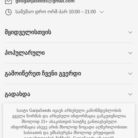
geoganjaseeds@gmail.com
სამუშაო დრო
ორშ-პარ 10:00 – 21:00
ᲛᲧᲘᲓᲕᲔᲚᲘᲡᲗᲕᲘᲡ
ᲞᲝᲞᲣᲚᲐᲠᲣᲚᲘ
ᲒᲐᲛᲝᲘᲬᲔᲠᲔᲗ ᲩᲕᲔᲜᲘ ᲒᲕᲔᲠᲓᲘ
ᲒᲐᲓᲐᲮᲓᲐ
საიტი GanjaSeeds იცავს არსებული კანონმდებლობის
ᲨᲔᲘᲢᲧᲔᲗ ᲞᲘᲠᲕᲔᲚᲛᲐ!
ყველა ნორმას და არსებული ინფორმაცია განკუთვნილია
მხოლოდ 21+ ასაკისთვის საიტზე განთავსებული
ინფორმაცია ასევე არის მხოლოდ ზოგადი აღწერილობითი
ხასიათის და ემსახურება მხოლოდ ერუდიციის
სახლი
დაკაშირება
ხელშეკრულება
სიახლეები