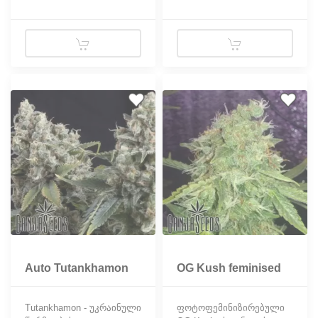
ცნობილი ჯიშის Skunk და
რომელიც შეგიძლიათ
Mazar–ის შეჯვარების
შეიძინოთ ჩვენს
შედეგად.
მაღაზიაში სრულიად
უსაფრთხოდ. ამის
შემდეგ 80–იანი წლების
დასაწყისში კაკლები
ჩამოიტანეს
ჰოლანდიაში.
Auto Tutankhamon
OG Kush feminised
feminised Ganja
Ganja Seeds
Seeds
Tutankhamon - უკრაინული
ფოტოფემინიზირებული