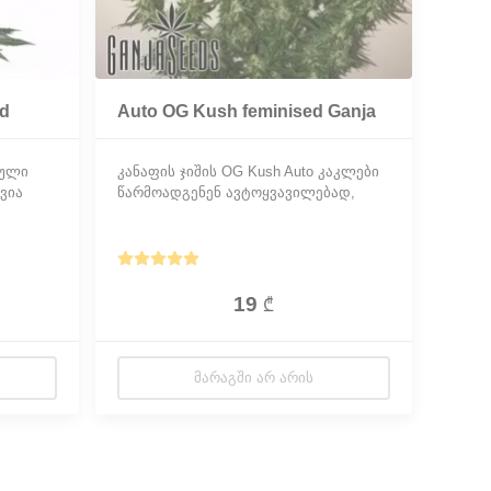
d
Auto OG Kush feminised Ganja
Seeds
ბული
კანაფის ჯიშის OG Kush Auto კაკლები
ვია
წარმოადგენენ ავტოყვავილებად,
ითხოვს
ფემინიზირებულ მცენარის
ან.
ნაირსახეობას, რომელიც
.
გამოყვანილია სელექციური გზით Og
Kush-ისა და Kaze2.0 Auto-ს
შეჯვარებით.
19
₾
ᲛᲐᲠᲐᲒᲨᲘ ᲐᲠ ᲐᲠᲘᲡ