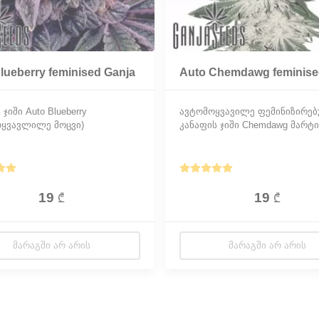
lueberry feminised Ganja
Auto Chemdawg feminise
Ganja Seeds
ჯიში Auto Blueberry
ავტომოყვავილე ფემინიზირე
ოყვავლილე მოცვი)
კანაფის ჯიში Chemdawg მარტი
ანილია Blueberry–ის და
კულტივაციისათვის და არ მო
r–ის შეჯვარების გზით ფირმა’
დიდ ყურადღებას გროვერისაგ
eds’–ის მიერ. მარიხუანას
საშუალო ზომის ბუჩქები, 150სმ
ნთა და შემფასებელთა
ობა აცხადებს, რომ ორიგინალი
19
19
₾
₾
ry არის მგრძნობიარე ზედმეტი
ის მიმართ.
ᲛᲐᲠᲐᲒᲨᲘ ᲐᲠ ᲐᲠᲘᲡ
ᲛᲐᲠᲐᲒᲨᲘ ᲐᲠ ᲐᲠᲘᲡ