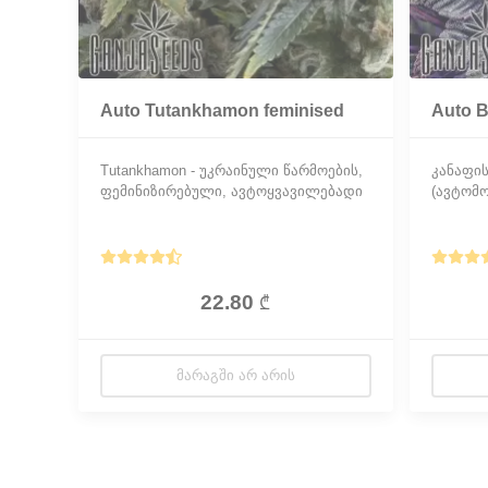
Auto Tutankhamon feminised
Auto B
Ganja Seeds
Seeds
Tutankhamon - უკრაინული წარმოების,
კანაფის 
ფემინიზირებული, ავტოყვავილებადი
(ავტომ
ჯიშია AK-47 -ს სელექცია. Auto
გამოიყვ
Tutankhamon პატარა ზომის, მაგრამ
Lowryde
შესანიშნავი გენეტიკა მცენარეს
GanjaSe
უზრუნველყოფს სიძლიერეს,
მომყვა
ჯანმრთელობასა და ამასთანავე
უმეტეს
22.80
₾
შესაშური მოსავლიანობას.
Blueber
სასუქებ
ᲛᲐᲠᲐᲒᲨᲘ ᲐᲠ ᲐᲠᲘᲡ