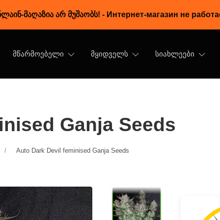
ლაინ-მაღაზია არ მუშაობს!
-
Интернет-магазин не работа
ᲛᲬᲐᲠᲛᲝᲔᲑᲔᲚᲘ
ᲛᲧᲘᲓᲕᲔᲚᲡ
ᲡᲘᲐᲮᲚᲔᲔᲑᲘ
minised Ganja Seeds
Auto Dark Devil feminised Ganja Seeds