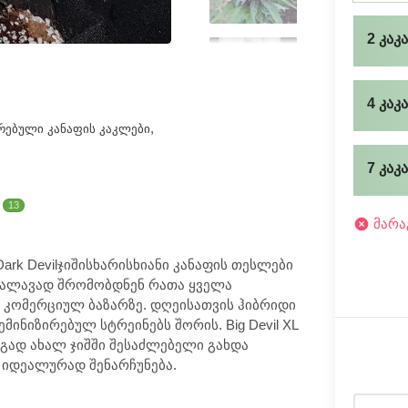
2 კაკ
4 კაკ
,
ᲠᲔᲑᲣᲚᲘ ᲙᲐᲜᲐᲤᲘᲡ ᲙᲐᲙᲚᲔᲑᲘ
7 კაკ
Ა
13
მარა
rk Devilჯიშისხარისხიანი კანაფის თესლები
უღალავად შრომობდნენ რათა ყველა
ი კომერციულ ბაზარზე. დღეისათვის ჰიბრიდი
ნიზირებულ სტრეინებს შორის. Big Devil XL
ეგად ახალ ჯიშში შესაძლებელი გახდა
 იდეალურად შენარჩუნება.