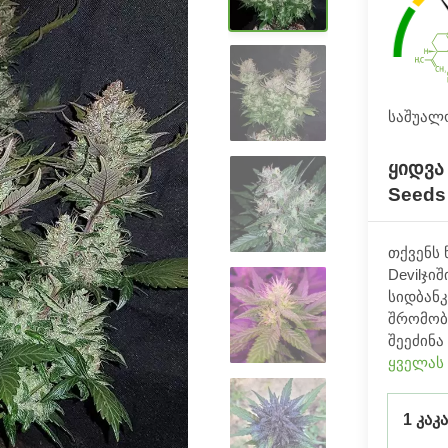
საშუალო 
ყიდვა 
Seeds
თქვენს 
Devilჯი
სიდბან
შრომობ
შეეძინა
ყველას
1 კაკ