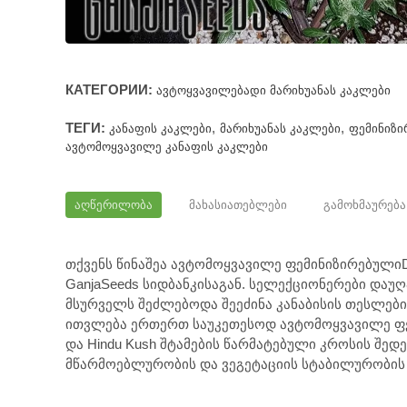
КАТЕГОРИИ:
ᲐᲕᲢᲝᲧᲕᲐᲕᲘᲚᲔᲑᲐᲓᲘ ᲛᲐᲠᲘᲮᲣᲐᲜᲐᲡ ᲙᲐᲙᲚᲔᲑᲘ
ТЕГИ:
,
,
ᲙᲐᲜᲐᲤᲘᲡ ᲙᲐᲙᲚᲔᲑᲘ
ᲛᲐᲠᲘᲮᲣᲐᲜᲐᲡ ᲙᲐᲙᲚᲔᲑᲘ
ᲤᲔᲛᲘᲜᲘᲖᲘ
ᲐᲕᲢᲝᲛᲝᲧᲕᲐᲕᲘᲚᲔ ᲙᲐᲜᲐᲤᲘᲡ ᲙᲐᲙᲚᲔᲑᲘ
ᲐᲦᲬᲔᲠᲘᲚᲝᲑᲐ
ᲛᲐᲮᲐᲡᲘᲐᲗᲔᲑᲚᲔᲑᲘ
ᲒᲐᲛᲝᲮᲛᲐᲣᲠᲔᲑ
თქვენს წინაშეა ავტომოყვავილე ფემინიზირებულიDa
GanjaSeeds სიდბანკისაგან. სელექციონერები და
მსურველს შეძლებოდა შეეძინა კანაბისის თესლებ
ითვლება ერთერთ საუკეთესოდ ავტომოყვავილე ფემი
და Hindu Kush შტამების წარმატებული კროსის შედ
მწარმოებლურობის და ვეგეტაციის სტაბილურობის