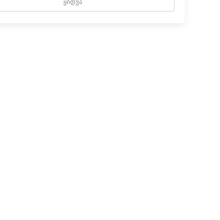
ᲧᲘᲓᲕᲐ